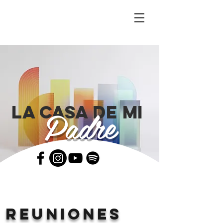
la casa de mi
Padre
reuniones