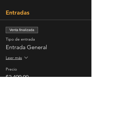
Entradas
Venta finalizada
Tipo de entrada
Entrada General
Leer más
Precio
$2,499.00
Compartir este evento