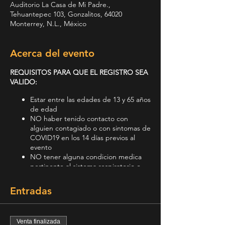
Auditorio La Casa de Mi Padre.,
Tehuantepec 103, Gonzalitos, 64020
Monterrey, N.L., México
Acerca del evento
REQUISITOS PARA QUE EL REGISTRO SEA
VALIDO:
Estar entre las edades de 13 y 65 años
de edad
NO haber tenido contacto con
alguien contagiado o con sintomas de
COVID19 en los 14 días previos al
evento
NO tener alguna condicion medica
pertinente al sistema respiratorio o
cardiovascular
Entradas
INSTRUCCIONES AL ASISTIR AL SERVICIO:
(Ver Video)
Venta finalizada