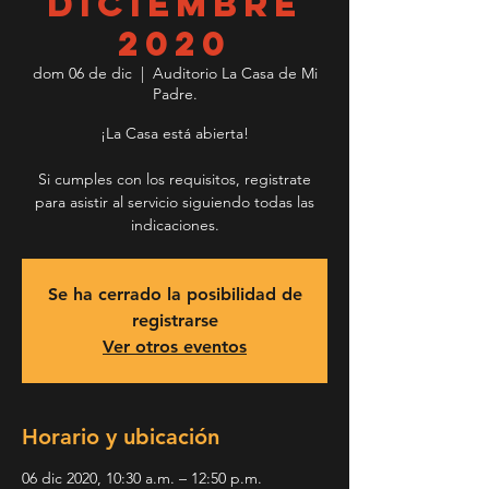
diciembre
2020
dom 06 de dic
  |  
Auditorio La Casa de Mi
Padre.
¡La Casa está abierta!
Si cumples con los requisitos, registrate
para asistir al servicio siguiendo todas las
indicaciones.
Se ha cerrado la posibilidad de
registrarse
Ver otros eventos
Horario y ubicación
06 dic 2020, 10:30 a.m. – 12:50 p.m.