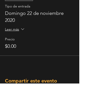
Llegar puntualmente a la hora
Tipo de entrada
indicada para el evento
Domingo 22 de noviembre
Utilizar Cubrebocas en todo
momento
2020
Seguir las instrucciones del equipo
anfitrión
Leer más
Respetar una distancia de 2 metros
para con otras personas
Precio
NO hacer contacto fisico con otras
$0.00
personas
Compartir este evento