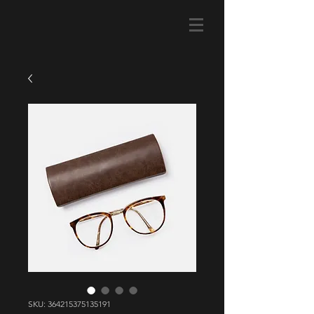
SKU: 364215375135191