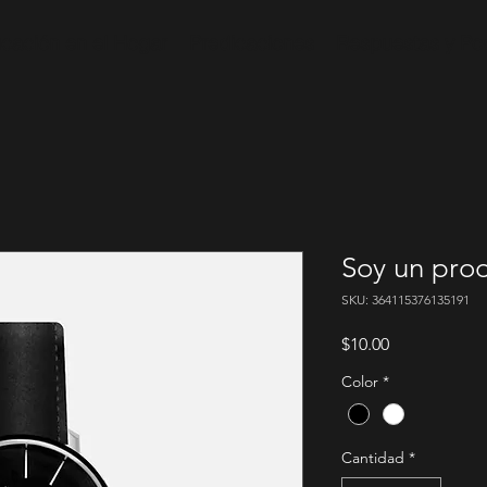
cación en el Hogar
Predicaciones
Respuestas y Po
Soy un pro
SKU: 364115376135191
Precio
$10.00
Color
*
Cantidad
*