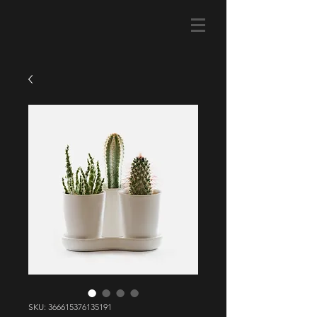
SKU: 366615376135191