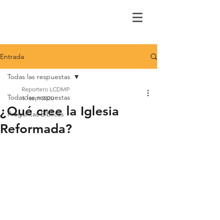
Entrada
Todas las respuestas
Reportero LCDMP
Todas las respuestas
10 sept 2020
¿Qué cree la Iglesia
Preguntas Bíblicas
Reformada?