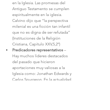
en la Iglesia. Las promesas del 
Antiguo Testamento se cumplen 
espiritualmente en la iglesia. 
Calvino dijo que “la perspectiva 
milenial es una ficción tan infantil 
que no es digna de ser refutada” 
(Instituciones de la Religión 
Cristiana, Capítulo XXV,5,2º)
Predicadores representativos
 – 
Hay muchos líderes destacados 
del pasado que hicieron 
aportaciones muy valiosas a la 
Iglesia como: Jonathan Edwards y 
Carlos Spurgeon. En la actualidad 
hay líderes muy influyentes cuya 
aportación a la iglesia es valiosa, 
como: John Piper, Tim Keller 
(Fundador de The Gospel 
Coalition), Mark Driscoll. R.C. 